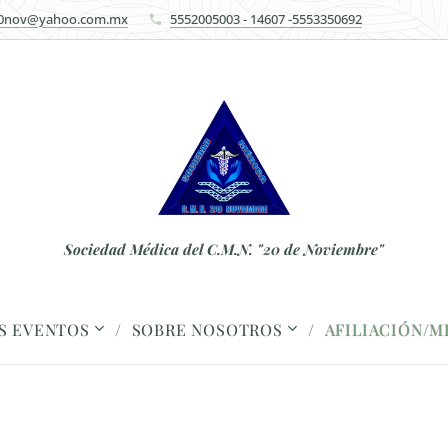
0nov@yahoo.com.mx
5552005003 - 14607 -5553350692
Sociedad Médica del C.M.N. "20 de Noviembre"
S EVENTOS
SOBRE NOSOTROS
AFILIACIÓN/M