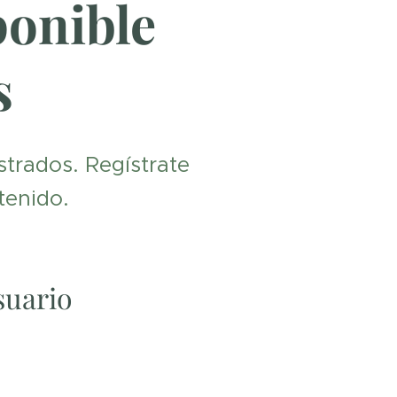
ponible
s
strados. Regístrate
tenido.
suario