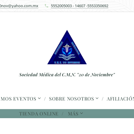
0nov@yahoo.com.mx
5552005003 - 14607 -5553350692
Sociedad Médica del C.M.N. "20 de Noviembre"
IMOS EVENTOS
SOBRE NOSOTROS
AFILIACI
TIENDA ONLINE
MÁS