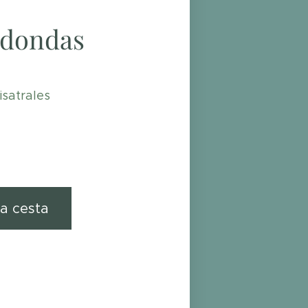
edondas
satrales
la cesta